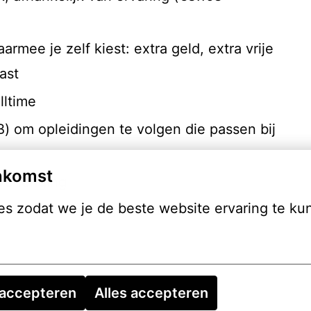
rmee je zelf kiest: extra geld, extra vrije
ast
lltime
) om opleidingen te volgen die passen bij
nkomst
 verlenging
s zodat we je de beste website ervaring te ku
en reiskostenregeling die je ondersteunt
 accepteren
Alles accepteren