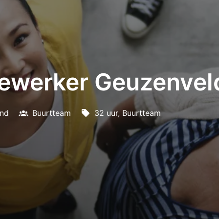
werker Geuzenveld
and
Buurtteam
32 uur, Buurtteam