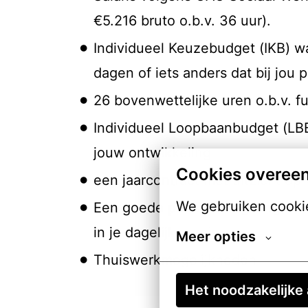
€5.216 bruto o.b.v. 36 uur).
Individueel Keuzebudget (IKB) waa
dagen of iets anders dat bij jou p
26 bovenwettelijke uren o.b.v. fu
Individueel Loopbaanbudget (LBB
jouw ontwikkeling
Cookies overee
een jaarcontract met uitzicht op
We gebruiken cookie
Een goede pensioenregeling en e
in je dagelijkse reis
Meer opties
Thuiswerkmogelijkheden
Het noodzakelijke