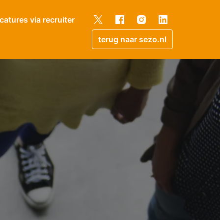
catures via recruiter
terug naar sezo.nl