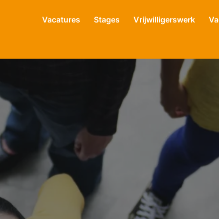
Vacatures
Stages
Vrijwilligerswerk
Va