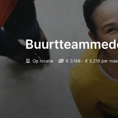
Buurtteammede
Op locatie
€ 3.168 - € 5.216 per ma