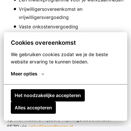
Vrijwilligersovereenkomst en
vrijwilligersvergoeding
Vaste onkostenvergoeding
Deelnemen aan teamoverleggen
Cookies overeenkomst
Trainingen die voor je werk als vrijwilliger
noodzakelijk zijn
We gebruiken cookies zodat we je de beste 
website ervaring te kunnen bieden.
Ben jij net zo enthousiast als wij?
Kom
Meer opties
kennismaken!
Solliciteer via de sollicitatiebutton. Wij streven
Het noodzakelijke accepteren
ernaar om binnen vijf werkdagen contact met je op
te nemen.
Alles accepteren
Heb je vragen over de functie? Neem dan contact
op met Mascha Nijssen, vrijwilligerscoördinator
SEZO via
vrijwilligers@sezo.nl
.