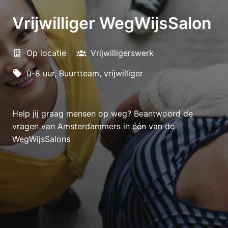
Vrijwilliger WegWijsSalon
Op locatie
Vrijwilligerswerk
0-8 uur, Buurtteam, vrijwilliger
Help jij graag mensen op weg? Beantwoord de
vragen van Amsterdammers in één van de
WegWijsSalons